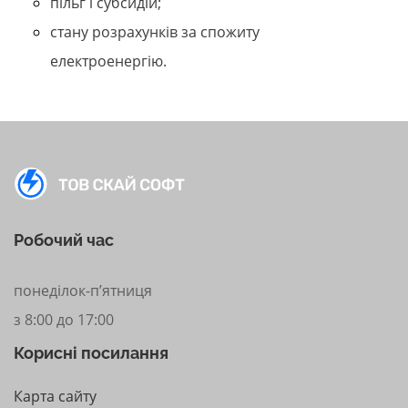
пільг і субсидій;
стану розрахунків за спожиту
електроенергію.
Робочий час
понеділок-п’ятниця
з 8:00 до 17:00
Корисні посилання
Карта сайту