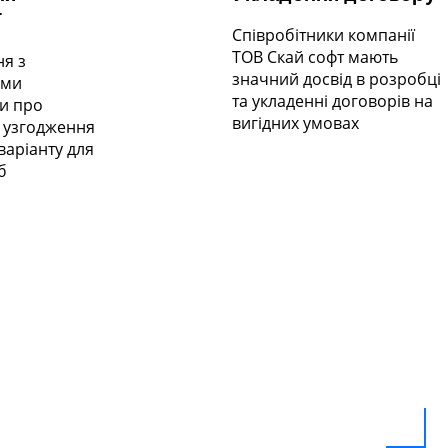
ї
Співробітники компанії
ТОВ Скай софт мають
я з
значний досвід в розробці
ими
та укладенні договорів на
и про
вигідних умовах
 узгодження
аріанту для
б