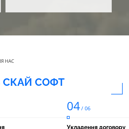
ЛЯ НАС
В СКАЙ СОФТ
04
/ 06
ня
Укладення договору