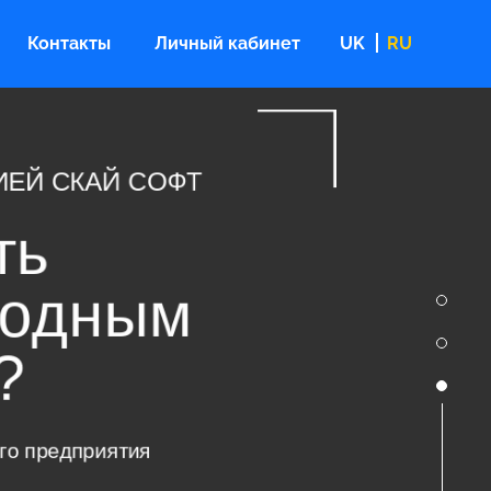
Контакты
Личный кабинет
UK
RU
 СКАЙ СОФТ
ь
одным
редприятия