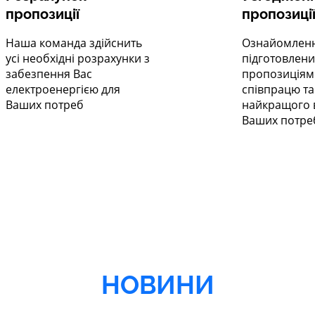
пропозиції
пропозиці
Наша команда здійснить
Ознайомленн
усі необхідні розрахунки з
підготовлен
забезпення Вас
пропозиціям
електроенергією для
співпрацю та
Ваших потреб
найкращого в
Ваших потре
НОВИНИ