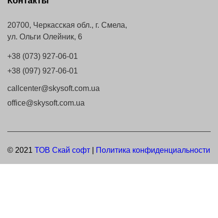
Контакты
20700, Черкасская обл., г. Смела,
ул. Ольги Олейник, 6
+38 (073) 927-06-01
+38 (097) 927-06-01
callcenter@skysoft.com.ua
office@skysoft.com.ua
© 2021
ТОВ Скай софт
|
Политика конфиденциальности