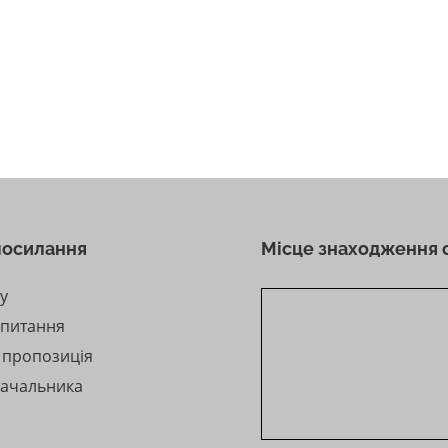
посилання
Місце знаходження 
ту
 питання
а пропозиція
тачальника