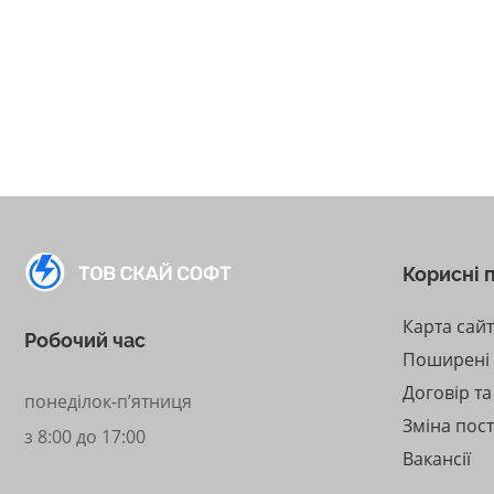
Корисні 
Карта сай
Робочий час
Поширені
Договір т
понеділок-п’ятниця
Зміна пос
з 8:00 до 17:00
Вакансії