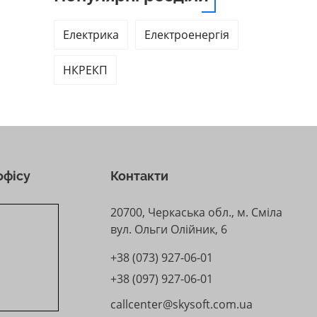
Електрика
Електроенергія
НКРЕКП
офісу
Контакти
20700, Черкаська обл., м. Сміла
вул. Ольги Олійник, 6
+38 (073) 927-06-01
+38 (097) 927-06-01
callcenter@skysoft.com.ua