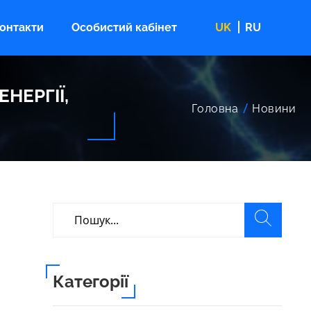
онтакти
Особистий кабінет
UK
RU
НЕРГІЇ,
Головна
Новини
Категорії