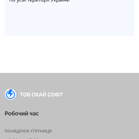
Робочий час
понеділок-п’ятниця